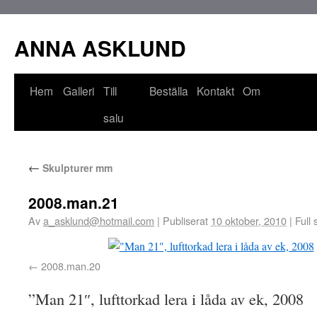
ANNA ASKLUND
Hem
Galleri
Till
Beställa
Kontakt
Om
salu
←
Skulpturer mm
2008.man.21
Av
a_asklund@hotmail.com
|
Publiserat
10 oktober, 2010
|
Full 
2008.man.20
”Man 21″, lufttorkad lera i låda av ek, 2008