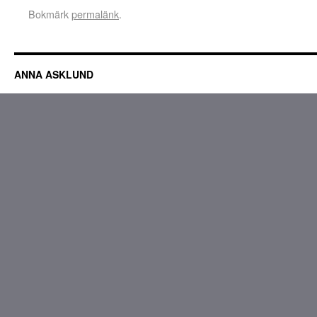
Bokmärk
permalänk
.
ANNA ASKLUND