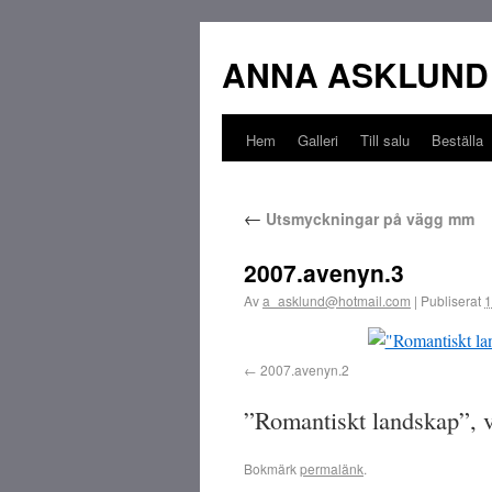
ANNA ASKLUND
Hem
Galleri
Till salu
Beställa
←
Utsmyckningar på vägg mm
2007.avenyn.3
Av
a_asklund@hotmail.com
|
Publiserat
1
2007.avenyn.2
”Romantiskt landskap”, v
Bokmärk
permalänk
.