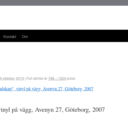
Kontakt
Om
0 oktober, 2010
|
Full storlek är
768 × 1024
pixlar
inyl på vägg, Avenyn 27, Göteborg, 2007