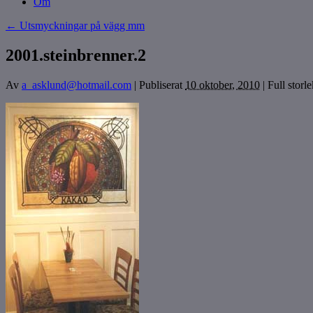
Om
←
Utsmyckningar på vägg mm
2001.steinbrenner.2
Av
a_asklund@hotmail.com
|
Publiserat
10 oktober, 2010
|
Full storl