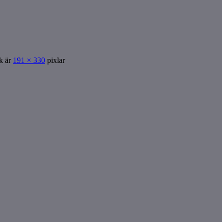
ek är
191 × 330
pixlar