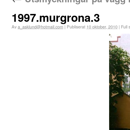
1997.murgrona.3
Av
a_asklund@hotmail.com
|
Publiserat
10 oktober, 2010
|
Full 