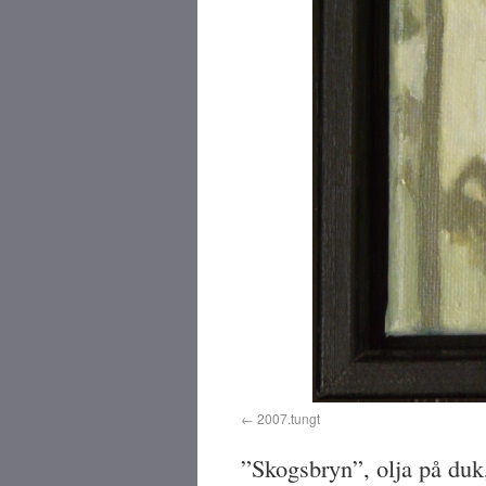
2007.tungt
”Skogsbryn”, olja på duk