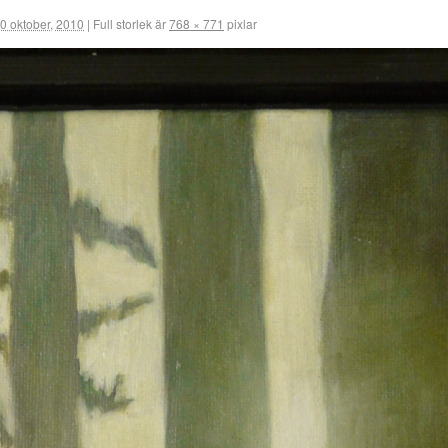
0 oktober, 2010
|
Full storlek är
768 × 771
pixlar