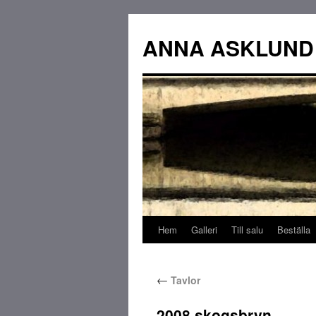
ANNA ASKLUND
Hem
Galleri
Till salu
Beställa
←
Tavlor
2008.skogsbryn