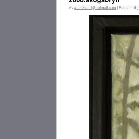
Av
a_asklund@hotmail.com
|
Publiserat
1