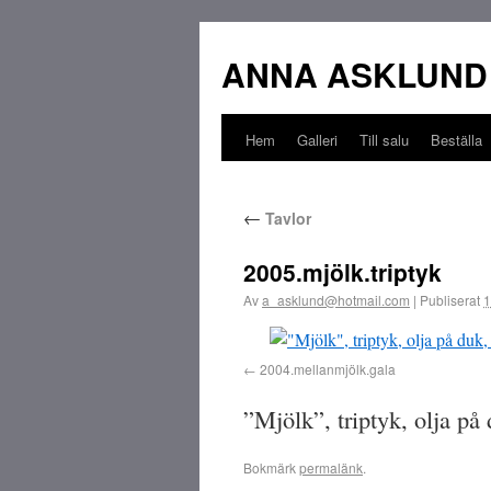
ANNA ASKLUND
Hem
Galleri
Till salu
Beställa
←
Tavlor
2005.mjölk.triptyk
Av
a_asklund@hotmail.com
|
Publiserat
1
2004.mellanmjölk.gala
”Mjölk”, triptyk, olja p
Bokmärk
permalänk
.