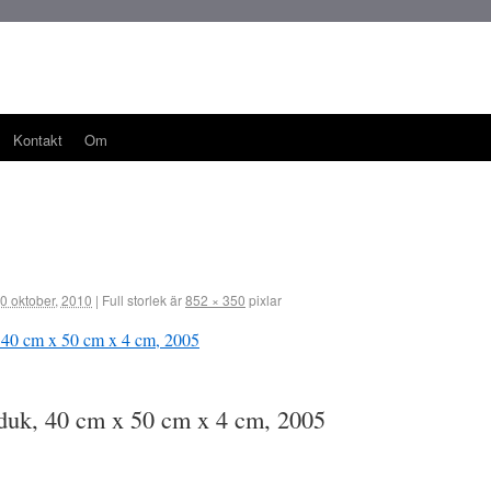
Kontakt
Om
0 oktober, 2010
|
Full storlek är
852 × 350
pixlar
å duk, 40 cm x 50 cm x 4 cm, 2005