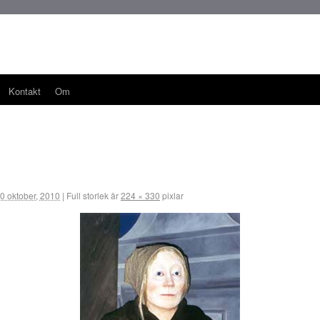
Kontakt
Om
0 oktober, 2010
|
Full storlek är
224 × 330
pixlar