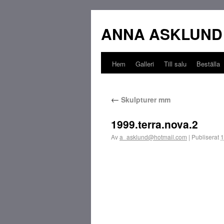
ANNA ASKLUND
Hem
Galleri
Till salu
Beställa
←
Skulpturer mm
1999.terra.nova.2
Av
a_asklund@hotmail.com
|
Publiserat
1