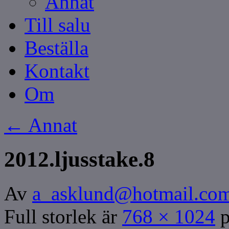
Annat
Till salu
Beställa
Kontakt
Om
←
Annat
2012.ljusstake.8
Av
a_asklund@hotmail.co
Full storlek är
768 × 1024
p