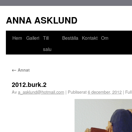
ANNA ASKLUND
Hem
Galleri
Till
Beställa
Kontakt
Om
salu
←
Annat
2012.burk.2
Av
a_asklund@hotmail.com
|
Publiserat
6 december, 2012
|
Full