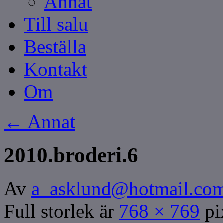
Annat
Till salu
Beställa
Kontakt
Om
←
Annat
2010.broderi.6
Av
a_asklund@hotmail.co
Full storlek är
768 × 769
pi