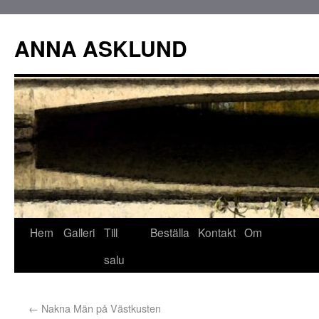
ANNA ASKLUND
Hem
Galleri
Till
Beställa
Kontakt
Om
salu
←
Nakna Män på Västkusten