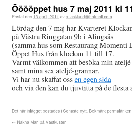
Ööööppet hus 7 maj 2011 kl 1
Postat den
13 april, 2011
av
a_asklund@hotmail.com
Lördag den 7 maj har Kvarteret Klockan
på Västra Ringgatan 9b i Alingsås
(samma hus som Restaurang Momenti L
Öppet Hus från klockan 11 till 17.
Varmt välkommen att besöka min ateljé
samt mina sex ateljé-grannar.
Vi har nu skaffat oss
en egen sida
och via den kan du tjuvtitta på de flesta 
Det här inlägget postades i
Senaste nytt
. Bokmärk
permalänken
←
Nakna Män på Västkusten